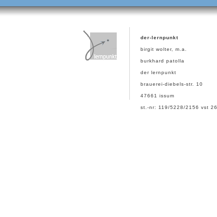
der-lernpunkt
birgit wolter, m.a.
burkhard patolla
der lernpunkt
brauerei-diebels-str. 10
47661 issum
st.-nr: 119/5228/2156 vst 2